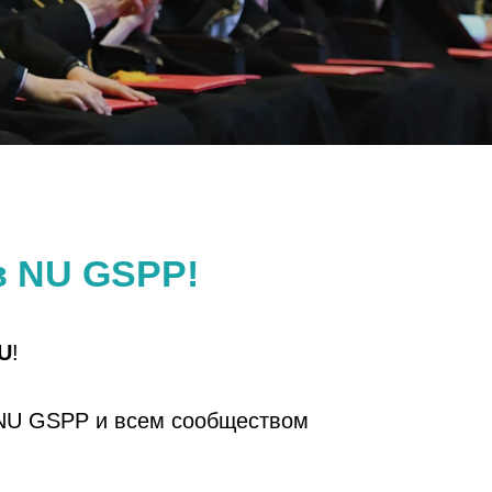
в NU GSPP!
U
!
NU GSPP и всем сообществом