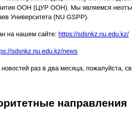
звития ООН (ЦУР ООН). Мы являемся неот
аев Университета (NU GSPP).
ан на нашем сайте:
https://sdsnkz.nu.edu.kz/
tps://sdsnkz.nu.edu.kz/news
новостей раз в два месяца, пожалуйста, с
оритетные направления