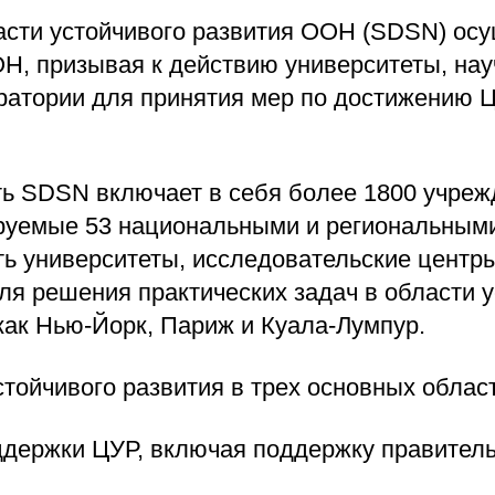
асти устойчивого развития ООН (SDSN) осу
ОН, призывая к действию университеты, на
ратории для принятия мер по достижению Ц
ть SDSN включает в себя более 1800 учреж
ируемые 53 национальными и региональным
ь университеты, исследовательские центр
ля решения практических задач в области 
как Нью-Йорк, Париж и Куала-Лумпур.
тойчивого развития в трех основных област
ддержки ЦУР, включая поддержку правител